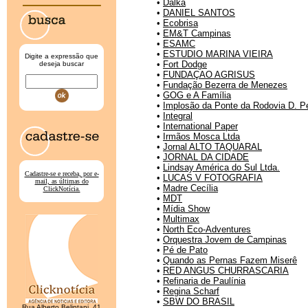
•
Dalka
•
DANIEL SANTOS
•
Ecobrisa
•
EM&T Campinas
•
ESAMC
•
ESTUDIO MARINA VIEIRA
Digite a expressão que
•
Fort Dodge
deseja buscar
•
FUNDAÇAO AGRISUS
•
Fundação Bezerra de Menezes
•
GOG e A Família
•
Implosão da Ponte da Rodovia D. P
•
Integral
•
International Paper
•
Irmãos Mosca Ltda
•
Jornal ALTO TAQUARAL
•
JORNAL DA CIDADE
•
Lindsay América do Sul Ltda.
Cadastre-se e receba, por e-
•
LUCAS V FOTOGRAFIA
mail, as últimas do
•
Madre Cecília
ClickNotícia.
•
MDT
•
Mídia Show
•
Multimax
•
North Eco-Adventures
•
Orquestra Jovem de Campinas
•
Pé de Pato
•
Quando as Pernas Fazem Miserê
•
RED ANGUS CHURRASCARIA
•
Refinaria de Paulínia
•
Regina Scharf
•
SBW DO BRASIL
Rua Alberto Belintani, 41