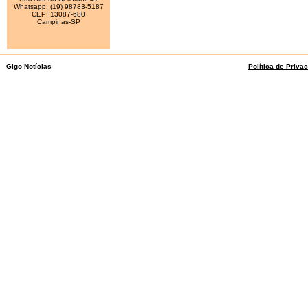
Whatsapp: (19) 98783-5187
CEP: 13087-680
Campinas-SP
Gigo Notícias
Política de Priva