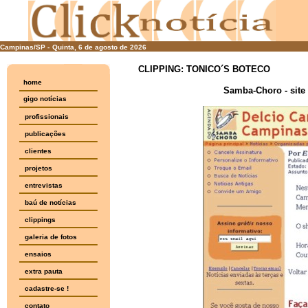
Campinas/SP -
Quinta, 6 de agosto de 2026
CLIPPING: TONICO´S BOTECO
home
Samba-Choro - site
gigo notícias
profissionais
publicações
clientes
projetos
entrevistas
baú de notícias
clippings
galeria de fotos
ensaios
extra pauta
cadastre-se !
contato