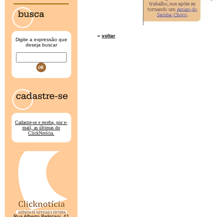
«
voltar
Digite a expressão que
deseja buscar
Cadastre-se e receba, por e-
mail, as últimas do
ClickNotícia.
Rua Alberto Belintani, 41