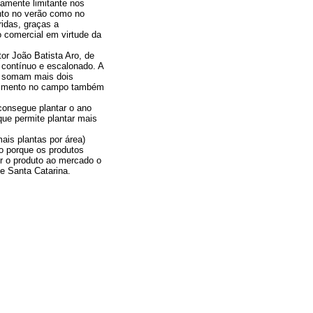
tamente limitante nos
nto no verão como no
idas, graças a
o comercial em virtude da
or João Batista Aro, de
 contínuo e escalonado. A
e somam mais dois
endimento no campo também
 consegue plantar o ano
ue permite plantar mais
ais plantas por área)
no porque os produtos
er o produto ao mercado o
e Santa Catarina.