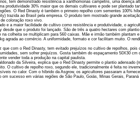
s anos, tem demonstrado resistência a xanthomonas campetris, uma doença al
ma produtividade 30% maior que os demais cultivares e pode ser plantado ta
 regiões. O Red Dinasty é também o primeiro repolho com sementes 100% híbr
ty) trazida ao Brasil pela empresa. O produto tem mostrado grande aceitaçã
de coloração roxo vivo.
e a maior facilidade de cultivo como resistência e produtividade, o agricult
y desde que o produto foi lançado. São de três a quatro hectares com plantio
e na colheita se multiplicam para 560 caixas. Mãe e irmão também plantam 
 kg agrada ao comércio. A uniformidade, formato e cor facilitam muito. O r
z que com o Red Dinasty, tem evitado prejuízos no cultivo de repolhos, pois
e umidades, sem sofrer prejuízos. Gosta também do espaçamento 50X30 cm q
ente vender toda a produção na capital paulista.
donado da Silveira, explica que o Red Dinasty permite o plantio adensado (m
to. O cultivo de repolho roxo, segundo ele, tradicionalmente é feita no inver
síveis no calor. Com o híbrido da Asgrow, os agricultores passaram a fornec
do om sucesso em várias regiões de São Paulo, Goiás, Minas Gerais, Paraná 